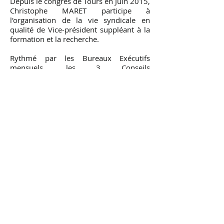
Depuis le congrès de Tours en Juin 2015,
Christophe MARET participe à
l'organisation de la vie syndicale en
qualité de Vice-président suppléant à la
formation et la recherche.
Rythmé par les Bureaux Exécutifs
mensuels, les 3 Conseils
d'Administration annuel et partie
prenante du salon annuel de la
prescription, ce mandat est une
expérience riche de rencontre et de
confraternalité.
En savoir plus