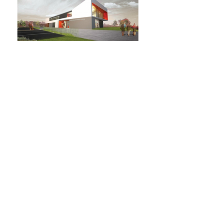
© 2021 par Cabinet MARET & Associés SARL .
Créé par CMOM sur
Wix.com